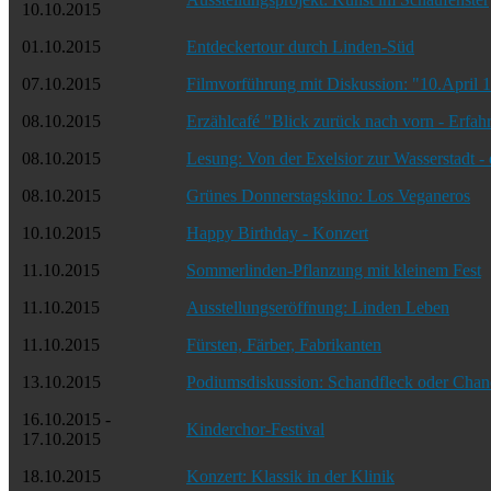
10.10.2015
01.10.2015
Entdeckertour durch Linden-Süd
07.10.2015
Filmvorführung mit Diskussion: "10.April 
08.10.2015
Erzählcafé "Blick zurück nach vorn - Erfah
08.10.2015
Lesung: Von der Exelsior zur Wasserstadt 
08.10.2015
Grünes Donnerstagskino: Los Veganeros
10.10.2015
Happy Birthday - Konzert
11.10.2015
Sommerlinden-Pflanzung mit kleinem Fest
11.10.2015
Ausstellungseröffnung: Linden Leben
11.10.2015
Fürsten, Färber, Fabrikanten
13.10.2015
Podiumsdiskussion: Schandfleck oder Chan
16.10.2015 -
Kinderchor-Festival
17.10.2015
18.10.2015
Konzert: Klassik in der Klinik