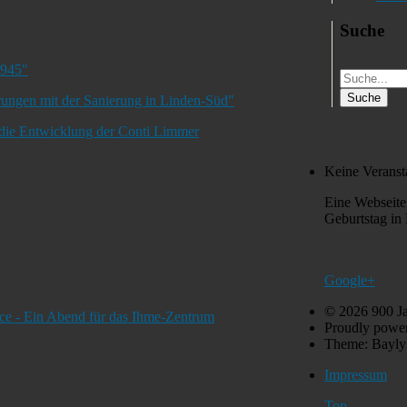
Suche
1945"
rungen mit der Sanierung in Linden-Süd"
- die Entwicklung der Conti Limmer
Keine Veranst
Eine Webseit
Geburtstag in
Google+
© 2026 900 J
ce - Ein Abend für das Ihme-Zentrum
Proudly powe
Theme: Bayly
Impressum
Top