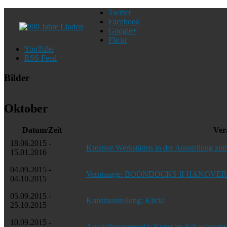
Twitter
Facebook
Google+
Flickr
YouTube
RSS Feed
Bilder
Oktober
Datum/Zeit
Ver
18.06.2015 -
Kreative Werkstätten in der Ausstellung 
15.01.2016
04.09.2015 -
Vernissage: BOONDOCKS II HANOVER –
04.10.2015
05.09.2015 -
Kunstausstellung: Klick!
25.10.2015
10.09.2015 -
Ausstellungsprojekt: Kunst im Schaufenster