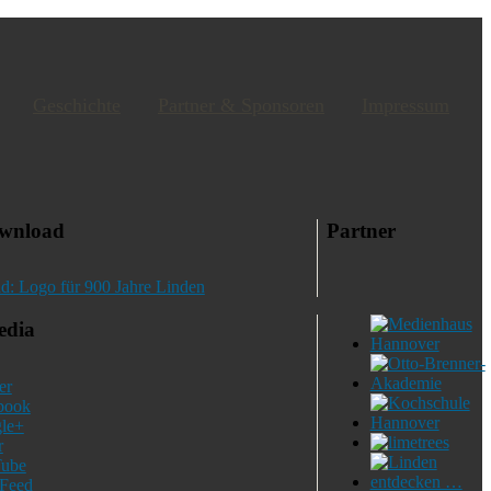
Geschichte
Partner & Sponsoren
Impressum
wnload
Partner
edia
er
book
le+
r
ube
Feed