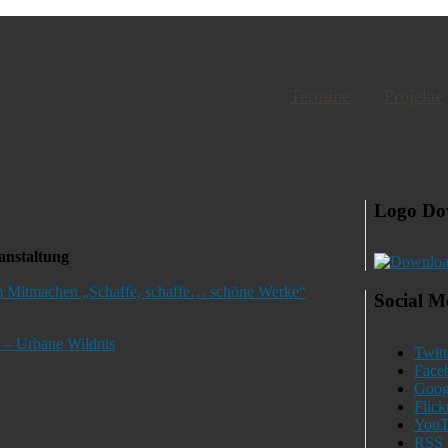
Termine
Projekte
Logo Do
anstaltung
zum Mitmachen „Schaffe, schaffe… schöne Werke“
Social M
 Urbane Wildnis
Twitt
Face
Goog
Flick
YouT
RSS 