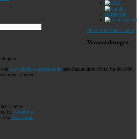
flickr: 900 Jahre Linden
Veranstaltungen
altungen
e von
www.linden-entdecken.de
dem Stadtteilinfo-Portal für den 900.
 Hannover-Linden.
ahre Linden
red by
WordPress
s von
Elmastudio