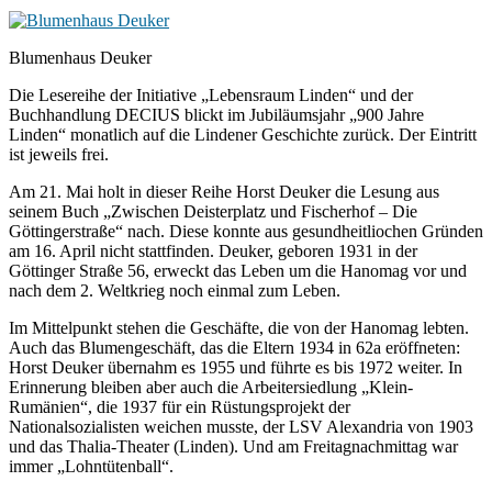
Blumenhaus Deuker
Die Lesereihe der Initiative „Lebensraum Linden“ und der
Buchhandlung DECIUS blickt im Jubiläumsjahr „900 Jahre
Linden“ monatlich auf die Lindener Geschichte zurück. Der Eintritt
ist jeweils frei.
Am 21. Mai holt in dieser Reihe Horst Deuker die Lesung aus
seinem Buch „Zwischen Deisterplatz und Fischerhof – Die
Göttingerstraße“ nach. Diese konnte aus gesundheitliochen Gründen
am 16. April nicht stattfinden. Deuker, geboren 1931 in der
Göttinger Straße 56, erweckt das Leben um die Hanomag vor und
nach dem 2. Weltkrieg noch einmal zum Leben.
Im Mittelpunkt stehen die Geschäfte, die von der Hanomag lebten.
Auch das Blumengeschäft, das die Eltern 1934 in 62a eröffneten:
Horst Deuker übernahm es 1955 und führte es bis 1972 weiter. In
Erinnerung bleiben aber auch die Arbeitersiedlung „Klein-
Rumänien“, die 1937 für ein Rüstungsprojekt der
Nationalsozialisten weichen musste, der LSV Alexandria von 1903
und das Thalia-Theater (Linden). Und am Freitagnachmittag war
immer „Lohntütenball“.