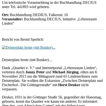
Um telefonische Voranmeldung in der Buchhandlung DECIUS
unter Tel. 441893 wird gebeten.
Ort:
Buchhandlung DEDIUS, Falkenstr. 10
Veranstalter:
Buchhandlung DECIUS, Initiative „Lebensraum
Linden“
Bericht von Bernd Sperlich:
Deisterplatz heute (mit Bunker)…
Dank „Quartier e. V.“ und Internetportal „Lebensraum Linden“,
vertreten durch
Jonny Peter
und
Michael Jürging
, eilten am 8.
November 2015 um die Mittagszeit rund 65 LindenerInnen zum
Deisterplatz. Sie wollten die Exkursion „Zwischen Deisterplatz und
Fischerhof– Die Göttingerstraße“ mit
Horst Deuker
nicht
verpassen.
Deuker, 1931 in der Göttinger Straße 56, gegenüber der Hanomag,
geboren, kennt das Quartier wie kaum ein anderer. Er informiert
über den „von Alten’schen Garten“ mit der früher kaum