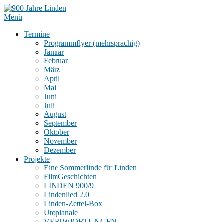
Menü
Termine
Programmflyer (mehrsprachig)
Januar
Februar
März
April
Mai
Juni
Juli
August
September
Oktober
November
Dezember
Projekte
Eine Sommerlinde für Linden
FilmGeschichten
LINDEN 900/9
Lindenlied 2.0
Linden-Zettel-Box
Utopianale
VER[W]ORTUNGEN