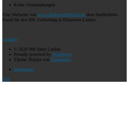
Keine Veranstaltungen
Eine Webseite von
www.linden-entdecken.de
dem Stadtteilinfo-
Portal für den 900. Geburtstag in Hannover-Linden.
Google+
© 2026 900 Jahre Linden
Proudly powered by
WordPress
Theme: Baylys von
Elmastudio
Impressum
Top