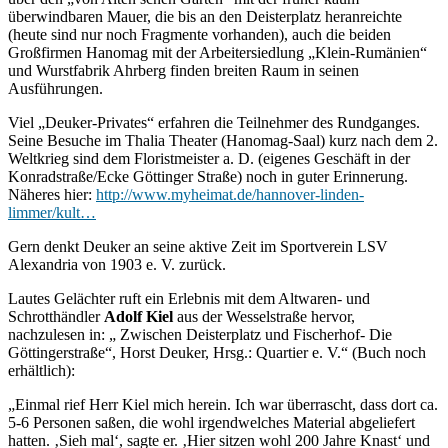
überwindbaren Mauer, die bis an den Deisterplatz heranreichte
(heute sind nur noch Fragmente vorhanden), auch die beiden
Großfirmen Hanomag mit der Arbeitersiedlung „Klein-Rumänien“
und Wurstfabrik Ahrberg finden breiten Raum in seinen
Ausführungen.
Viel „Deuker-Privates“ erfahren die Teilnehmer des Rundganges.
Seine Besuche im Thalia Theater (Hanomag-Saal) kurz nach dem 2.
Weltkrieg sind dem Floristmeister a. D. (eigenes Geschäft in der
Konradstraße/Ecke Göttinger Straße) noch in guter Erinnerung.
Näheres hier:
http://www.myheimat.de/hannover-linden-
limmer/kult…
Gern denkt Deuker an seine aktive Zeit im Sportverein LSV
Alexandria von 1903 e. V. zurück.
Lautes Gelächter ruft ein Erlebnis mit dem Altwaren- und
Schrotthändler
Adolf Kiel
aus der Wesselstraße hervor,
nachzulesen in: „ Zwischen Deisterplatz und Fischerhof- Die
Göttingerstraße“, Horst Deuker, Hrsg.: Quartier e. V.“ (Buch noch
erhältlich):
„Einmal rief Herr Kiel mich herein. Ich war überrascht, dass dort ca.
5-6 Personen saßen, die wohl irgendwelches Material abgeliefert
hatten. ‚Sieh mal‘, sagte er. ‚Hier sitzen wohl 200 Jahre Knast‘ und