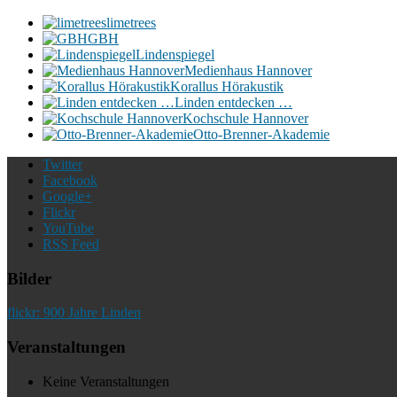
limetrees
GBH
Lindenspiegel
Medienhaus Hannover
Korallus Hörakustik
Linden entdecken …
Kochschule Hannover
Otto-Brenner-Akademie
Twitter
Facebook
Google+
Flickr
YouTube
RSS Feed
Bilder
flickr: 900 Jahre Linden
Veranstaltungen
Keine Veranstaltungen