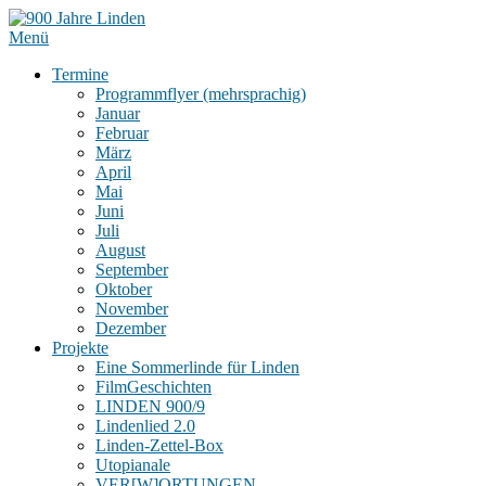
Menü
Termine
Programmflyer (mehrsprachig)
Januar
Februar
März
April
Mai
Juni
Juli
August
September
Oktober
November
Dezember
Projekte
Eine Sommerlinde für Linden
FilmGeschichten
LINDEN 900/9
Lindenlied 2.0
Linden-Zettel-Box
Utopianale
VER[W]ORTUNGEN