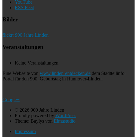
YouTube
RSS Feed
Bilder
flickr: 900 Jahre Linden
Veranstaltungen
Keine Veranstaltungen
Eine Webseite von
www.linden-entdecken.de
dem Stadtteilinfo-
Portal für den 900. Geburtstag in Hannover-Linden.
Google+
© 2026 900 Jahre Linden
Proudly powered by
WordPress
Theme: Baylys von
Elmastudio
Impressum