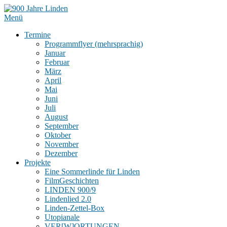
Menü
Termine
Programmflyer (mehrsprachig)
Januar
Februar
März
April
Mai
Juni
Juli
August
September
Oktober
November
Dezember
Projekte
Eine Sommerlinde für Linden
FilmGeschichten
LINDEN 900/9
Lindenlied 2.0
Linden-Zettel-Box
Utopianale
VER[W]ORTUNGEN