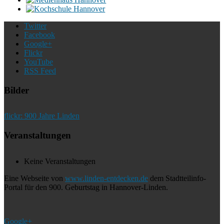
Twitter
Facebook
Google+
Flickr
YouTube
RSS Feed
Bilder
flickr: 900 Jahre Linden
Veranstaltungen
Keine Veranstaltungen
Eine Webseite von
www.linden-entdecken.de
dem Stadtteilinfo-
Portal für den 900. Geburtstag in Hannover-Linden.
Google+