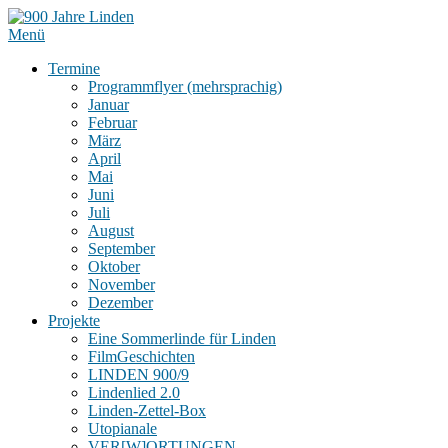
Menü
Termine
Programmflyer (mehrsprachig)
Januar
Februar
März
April
Mai
Juni
Juli
August
September
Oktober
November
Dezember
Projekte
Eine Sommerlinde für Linden
FilmGeschichten
LINDEN 900/9
Lindenlied 2.0
Linden-Zettel-Box
Utopianale
VER[W]ORTUNGEN