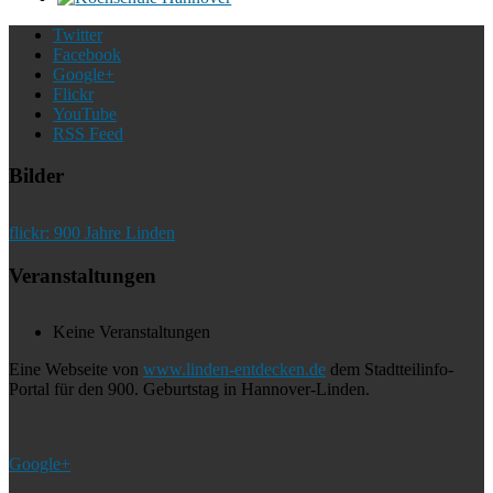
Twitter
Facebook
Google+
Flickr
YouTube
RSS Feed
Bilder
flickr: 900 Jahre Linden
Veranstaltungen
Keine Veranstaltungen
Eine Webseite von
www.linden-entdecken.de
dem Stadtteilinfo-
Portal für den 900. Geburtstag in Hannover-Linden.
Google+