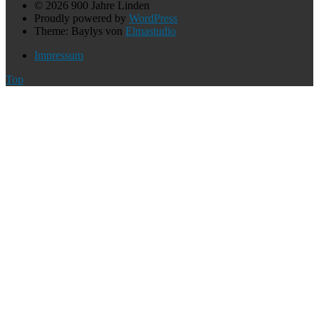
© 2026 900 Jahre Linden
Proudly powered by
WordPress
Theme: Baylys von
Elmastudio
Impressum
Top