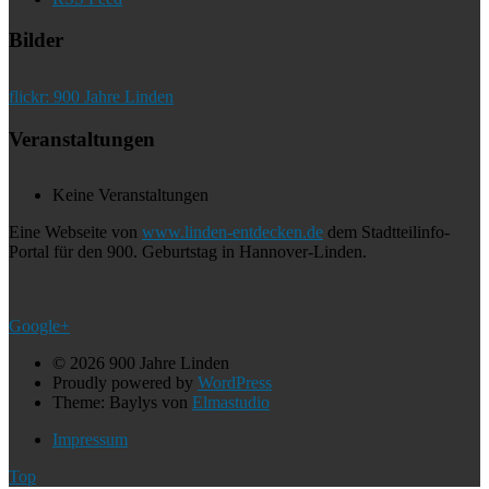
Bilder
flickr: 900 Jahre Linden
Veranstaltungen
Keine Veranstaltungen
Eine Webseite von
www.linden-entdecken.de
dem Stadtteilinfo-
Portal für den 900. Geburtstag in Hannover-Linden.
Google+
© 2026 900 Jahre Linden
Proudly powered by
WordPress
Theme: Baylys von
Elmastudio
Impressum
Top