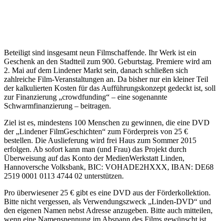
Beteiligt sind insgesamt neun Filmschaffende. Ihr Werk ist ein
Geschenk an den Stadtteil zum 900. Geburtstag. Premiere wird am
2. Mai auf dem Lindener Markt sein, danach schließen sich
zahlreiche Film-Veranstaltungen an. Da bisher nur ein kleiner Teil
der kalkulierten Kosten für das Aufführungskonzept gedeckt ist, soll
zur Finanzierung „crowdfunding“ – eine sogenannte
Schwarmfinanzierung – beitragen.
Ziel ist es, mindestens 100 Menschen zu gewinnen, die eine DVD
der „Lindener FilmGeschichten“ zum Förderpreis von 25 €
bestellen. Die Auslieferung wird frei Haus zum Sommer 2015
erfolgen. Ab sofort kann man (und Frau) das Projekt durch
Überweisung auf das Konto der MedienWerkstatt Linden,
Hannoversche Volksbank, BIC: VOHADE2HXXX, IBAN: DE68
2519 0001 0113 4744 02 unterstützen.
Pro überwiesener 25 € gibt es eine DVD aus der Förderkollektion.
Bitte nicht vergessen, als Verwendungszweck „Linden-DVD“ und
den eigenen Namen nebst Adresse anzugeben. Bitte auch mitteilen,
wenn eine Namensnennung im Abspann des Films gewünscht ist.