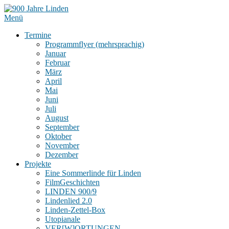
Menü
Termine
Programmflyer (mehrsprachig)
Januar
Februar
März
April
Mai
Juni
Juli
August
September
Oktober
November
Dezember
Projekte
Eine Sommerlinde für Linden
FilmGeschichten
LINDEN 900/9
Lindenlied 2.0
Linden-Zettel-Box
Utopianale
VER[W]ORTUNGEN