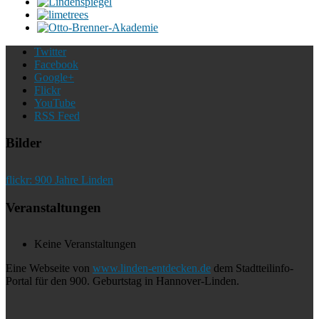
Twitter
Facebook
Google+
Flickr
YouTube
RSS Feed
Bilder
flickr: 900 Jahre Linden
Veranstaltungen
Keine Veranstaltungen
Eine Webseite von
www.linden-entdecken.de
dem Stadtteilinfo-
Portal für den 900. Geburtstag in Hannover-Linden.