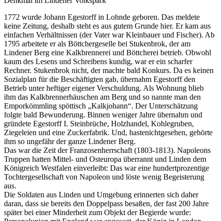
Denkmal im Lindener Volkspark
1772 wurde Johann Egestorff in Lohnde geboren. Das meldete
keine Zeitung, deshalb steht es aus gutem Grunde hier. Er kam aus
einfachen Verhältnissen (der Vater war Kleinbauer und Fischer). Ab
1795 arbeitete er als Böttchergeselle bei Stukenbrok, der am
Lindener Berg eine Kalkbrennerei und Böttcherei betrieb. Obwohl
kaum des Lesens und Schreibens kundig, war er ein scharfer
Rechner. Stukenbrok nicht, der machte bald Konkurs. Da es keinen
Sozialplan für die Beschäftigten gab, übernahm Egestorff den
Betrieb unter heftiger eigener Verschuldung. Als Wohnung blieb
ihm das Kalkbrennerhäuschen am Berg und so nannte man den
Emporkömmling spöttisch „Kalkjohann“. Der Unterschätzung
folgte bald Bewunderung. Binnen weniger Jahre übernahm und
gründete Egestorff I. Steinbrüche, Holzhandel, Kohlegruben,
Ziegeleien und eine Zuckerfabrik. Und, hastenichtgesehen, gehörte
ihm so ungefähr der ganze Lindener Berg.
Das war die Zeit der Franzosenherrschaft (1803-1813). Napoleons
Truppen hatten Mittel- und Osteuropa überrannt und Linden dem
Königreich Westfalen einverleibt: Das war eine hundertprozentige
Tochtergesellschaft von Napoleon und löste wenig Begeisterung
aus.
Die Soldaten aus Linden und Umgebung erinnerten sich daher
daran, dass sie bereits den Doppelpass besaßen, der fast 200 Jahre
später bei einer Minderheit zum Objekt der Begierde wurde: