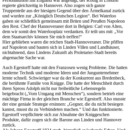
Personalunion mit England war angesagt, der König in London
regierte gleichzeitig in Hannover. Also zogen sich ganze
Truppenteile aus der hiesigen Gegend über den Ärmelkanal zurück
und wurden zur „Königlich Deutschen Legion“. Bei Waterloo
gaben sie schließlich gemeinsam mit Briten und Preußen Napoleon
den Rest. Chef der Hannoveraner dort in Belgien: Carl von Alten,
dem wir somit den Waterlooplatz verdanken. Er teilt uns mit: „Vor
dem Staatsarchiv können Sie mich treffen!“
Hier geblieben waren die reichen Stadt-Hannoveraner. Die pfiffen
auf Napoleon und bauten sich in Linden Villen und Landhäuser,
nichtahnend, dass Lindens Zukunft als Proletarier-Stadt bereits
abgemachte Sache war.
Auch Egestorff hatte mit den Franzosen wenig Probleme. Die hatten
moderne Technik und moderne Ideen und der Jungunternehmer
lernte schnell. Schwieriger war da der Konkurrent aus Bredenbeck,
die berühmte Familie von Knigge. Die hatte der Menschheit durch
ihren Spross Adolph nicht nur freiheitliche Lebensregeln
beigebracht („Vom Umgang mit Menschen“), sondern betrieb eine
mächtige Firma in der gleichen Branche wie Egestorff. Also musste
der eine geniale Strategie ersinnen: „Gegner, die du nicht besiegen
kannst, musst du zu Verbündeten machen.“ Und das funktionierte.
Egestorff verpflichtete sich zur Abnahme der Kniggeschen
Produkte, dafür zogen sich die Barone aus Linden und Hannover
zurück.