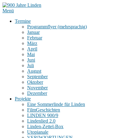
Menü
Termine
Programmflyer (mehrsprachig)
Januar
Februar
März
April
Mai
Juni
Juli
August
September
Oktober
November
Dezember
Projekte
Eine Sommerlinde für Linden
FilmGeschichten
LINDEN 900/9
Lindenlied 2.0
Linden-Zettel-Box
Utopianale
VER[W]ORTUNGEN