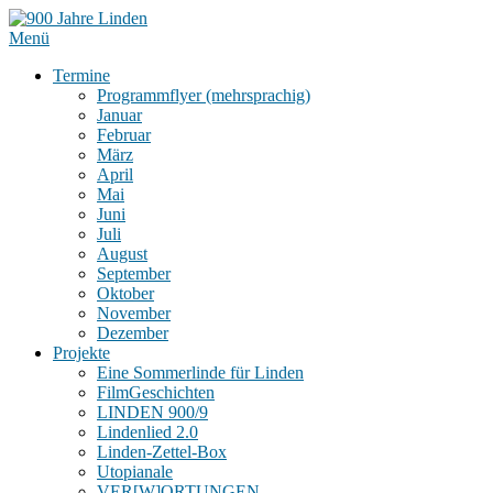
Menü
Termine
Programmflyer (mehrsprachig)
Januar
Februar
März
April
Mai
Juni
Juli
August
September
Oktober
November
Dezember
Projekte
Eine Sommerlinde für Linden
FilmGeschichten
LINDEN 900/9
Lindenlied 2.0
Linden-Zettel-Box
Utopianale
VER[W]ORTUNGEN